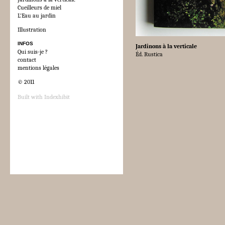
Cueilleurs de miel
L'Eau au jardin
Illustration
INFOS
Jardinons à la verticale
Qui suis-je ?
Éd. Rustica
contact
mentions légales
© 2011
Built with
Indexhibit